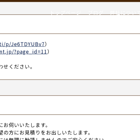
トップページ
ブログ
弊社につい
よくある質問
/ti/p/Je6TDYUBv7
）