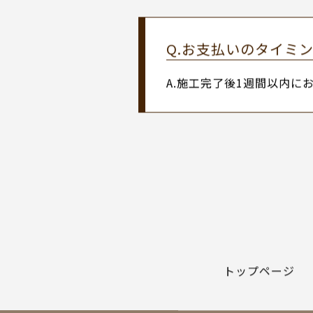
A.大丈夫です。
ご納得いただけましたらぜ
Q.お支払方法は何が
A.現金か銀行振り込みで
Q.お支払いのタイミ
A.施工完了後1週間以内に