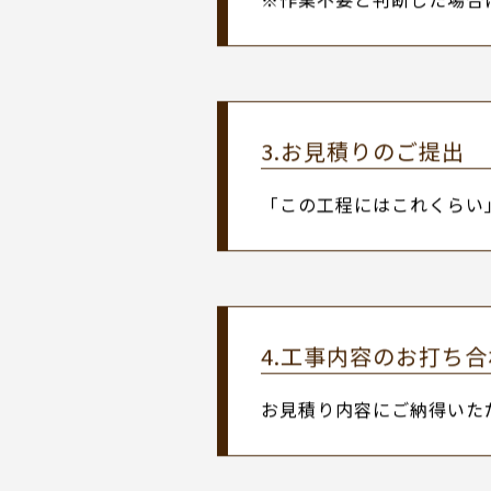
・メール（
http://duck-hu
・電話（070-8398-9013）
いずれかの方法でお問い合
2.現地調査
お日にちを決めて現地調査
作業が必要な場合は、ご希
※作業不要と判断した場合
3.お見積りのご提出